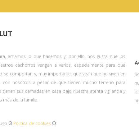
LUT
clara, amamos lo que hacemos y, por ello, nos gusta que los
A
estros cachorros vengan a verlos, especialmente para que
 se comportan y, muy importante, que vean que no viven en
S
sa con nosotros a pesar de que tienen mucho terreno para
nu
s tienen sus camadas en casa bajo nuestra atenta vigilancia y
pe
 más de la familia.
n
ʘ
ʘ
 uso
Política de cookies