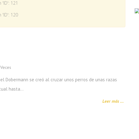
 'ID': 121
 'ID': 120
Veces
el Dobermann se creó al cruzar unos perros de unas razas
 cual hasta…
Leer más ...