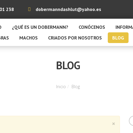
01 238
dobermanndashlut@yahoo.es
O
¿QUÉ ES UN DOBERMANN?
CONÓCENOS
INFORM
BRAS
MACHOS
CRIADOS POR NOSOTROS
BLOG
BLOG
Inicio
Blog
×