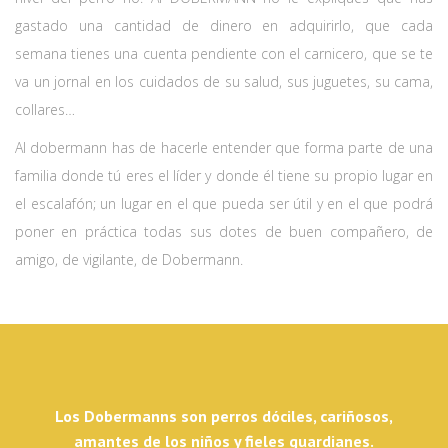
gastado una cantidad de dinero en adquirirlo, que cada
semana tienes una cuenta pendiente con el carnicero, que se te
va un jornal en los cuidados de su salud, sus juguetes, su cama,
collares…
Al dobermann has de hacerle entender que forma parte de una
familia donde tú eres el líder y donde él tiene su propio lugar en
el escalafón; un lugar en el que pueda ser útil y en el que podrá
poner en práctica todas sus dotes de buen compañero, de
amigo, de vigilante, de Dobermann.
Los Dobermanns son perros dóciles, cariñosos,
amantes de los niños y fieles guardianes.