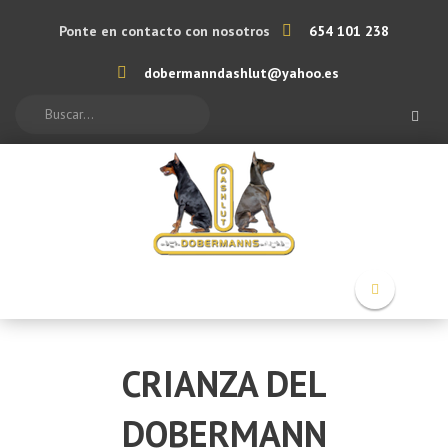
Ponte en contacto con nosotros
654 101 238
dobermanndashlut@yahoo.es
Search
CRIANZA DEL
DOBERMANN